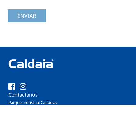
ENVIAR
Contactanos
Parque Industrial Cañuelas
Buenos Aires - Argentina
Tel.: 0054 11 4918-3737
Servicio Técnico Oficial: 0054 11 4879-9190
info@caldaia.com.ar